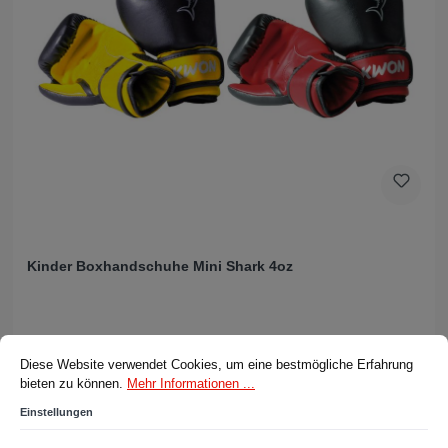
Kinder Boxhandschuhe Mini Shark 4oz
Cookie-Voreinstellungen
Diese Website verwendet Cookies, um eine bestmögliche Erfahrung bieten z
Ab
35,50 CHF*
Diese Website verwendet Cookies, um eine bestmögliche Erfahrung
bieten zu können.
Mehr Informationen ...
Details
Einstellungen