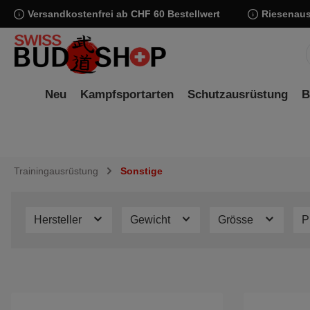
Versandkostenfrei ab CHF 60 Bestellwert
Riesenaus
springen
Zur Hauptnavigation springen
Neu
Kampfsportarten
Schutzausrüstung
B
Trainingausrüstung
Sonstige
Hersteller
Gewicht
Grösse
P