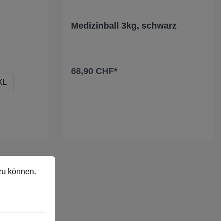
Medizinball 3kg, schwarz
68,90 CHF*
XL
In den Warenkorb
 können.
Mehr Informationen ...
zu können.