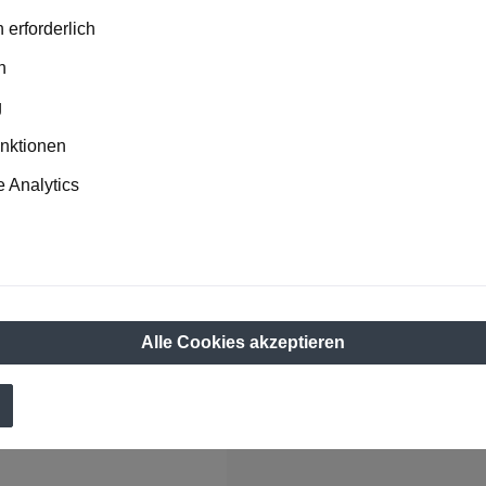
 erforderlich
n
g
unktionen
 Analytics
Training Ball, 5,5Kg
Alle Cookies akzeptieren
F*
n den Warenkorb