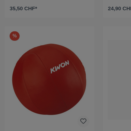
35,50 CHF*
24,90 CH
In den Warenkorb
I
%