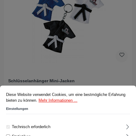
Schlüsselanhänger Mini-Jacken
Cookie-Voreinstellungen
Diese Website verwendet Cookies, um eine bestmögliche Erfahrung bieten z
Diese Website verwendet Cookies, um eine bestmögliche Erfahrung
bieten zu können.
Mehr Informationen ...
Ab
8,90 CHF*
Einstellungen
Details
Technisch erforderlich