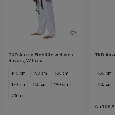
TKD Anzug Fightlite weisses
TKD Anzu
Revers, WT rec.
140 cm
150 cm
160 cm
150 cm
170 cm
180 cm
190 cm
180 cm
200 cm
Ab
108,9