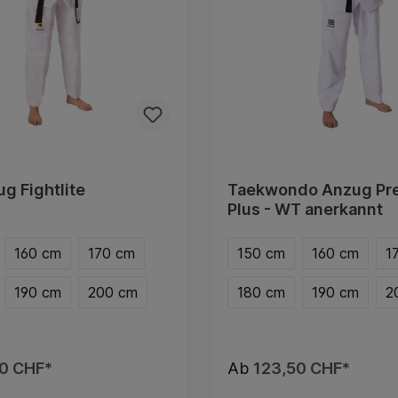
g Fightlite
Taekwondo Anzug Pr
Plus - WT anerkannt
160 cm
170 cm
150 cm
160 cm
1
190 cm
200 cm
180 cm
190 cm
2
0 CHF*
Ab
123,50 CHF*