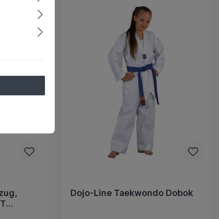
zug,
Dojo-Line Taekwondo Dobok
WT