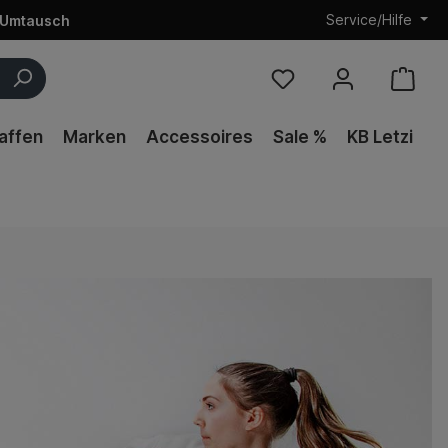
Service/Hilfe
 Umtausch
affen
Marken
Accessoires
Sale %
KB Letzi