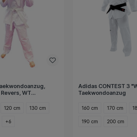
Taekwondoanzug,
Adidas CONTEST 3 "
 Revers, WT
Taekwondoanzug
t
120 cm
130 cm
160 cm
170 cm
1
+
6
190 cm
200 cm