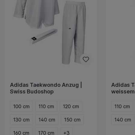
Adidas Taekwondo Anzug |
Adidas 
Swiss Budoshop
weissem
anerkann
100 cm
110 cm
120 cm
110 cm
130 cm
140 cm
150 cm
140 cm
160 cm
170 cm
+
3