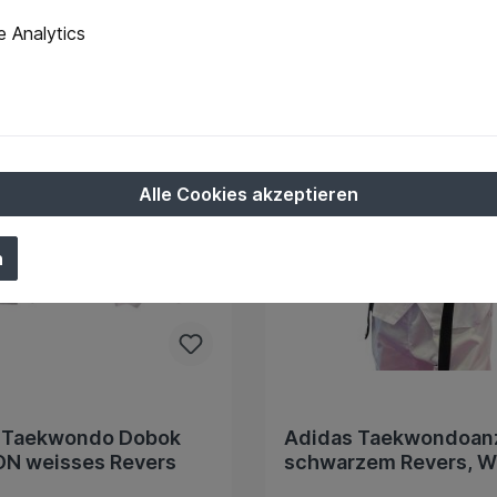
Tipp
 Analytics
Alle Cookies akzeptieren
n
Taekwondo Dobok
Adidas Taekwondoan
N weisses Revers
schwarzem Revers, 
anerkannt