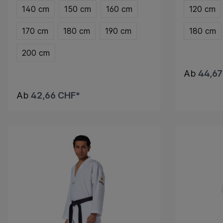
140 cm
150 cm
160 cm
120 cm
170 cm
180 cm
190 cm
180 cm
200 cm
Ab
44,67
Ab
42,66 CHF*