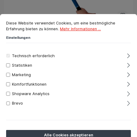
Cookie-Voreinstellungen
Diese Website verwendet Cookies, um eine bestmögliche Erfahrung bie
Diese Website verwendet Cookies, um eine bestmögliche
Erfahrung bieten zu können.
Mehr Informationen ...
Einstellungen
SV Schaumstoff Schlagstock
Technisch erforderlich
Statistiken
25,90 CHF*
Marketing
In den Warenkorb
Komfortfunktionen
Shopware Analytics
Brevo
Alle Cookies akzeptieren