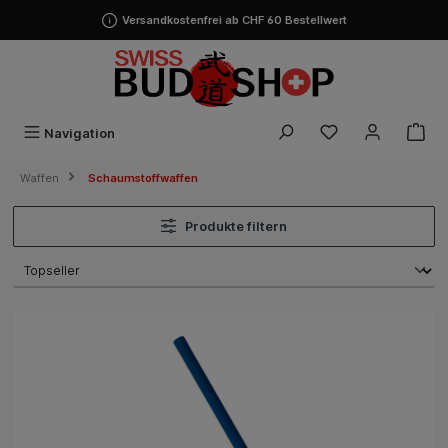
alt springen
Versandkostenfrei ab CHF 60 Bestellwert
Navigation
Waffen
Schaumstoffwaffen
Produkte filtern