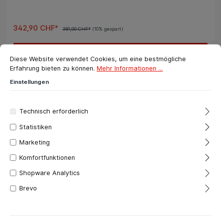
342,90 CHF*
381,00 CHF*
(10% gespart)
Cookie-Voreinstellungen
Diese Website verwendet Cookies, um eine bestmögliche Erfahrung bie
In den Warenkorb
Diese Website verwendet Cookies, um eine bestmögliche
Erfahrung bieten zu können.
Mehr Informationen ...
Einstellungen
%
Technisch erforderlich
Tipp
Statistiken
Marketing
Komfortfunktionen
Shopware Analytics
Brevo