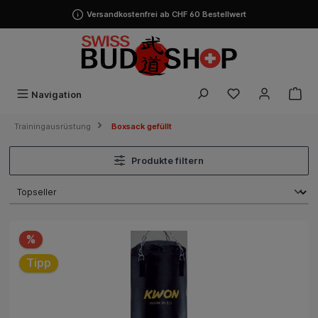
alt springen
Versandkostenfrei ab CHF 60 Bestellwert
Navigation
Trainingausrüstung
Boxsack gefüllt
Produkte filtern
%
Tipp