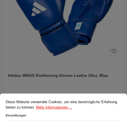
Adidas WAKO Kickboxing Gloves Leathe 10oz, Blau
Cookie-Voreinstellungen
Diese Website verwendet Cookies, um eine bestmögliche Erfahrung bieten z
99,00 CHF*
Diese Website verwendet Cookies, um eine bestmögliche Erfahrung
bieten zu können.
Mehr Informationen ...
In den Warenkorb
Einstellungen