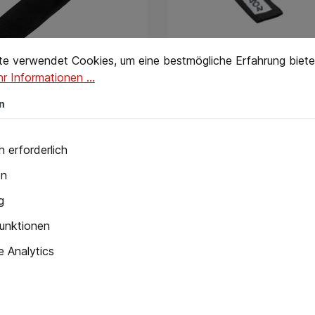
stellungen
verwendet Cookies, um eine bestmögliche Erfahrung bieten 
te verwendet Cookies, um eine bestmögliche Erfahrung biete
r Informationen ...
n
el schwarz neutral
Schwarzer Gürtel 5 c
Bestickung TKD
 erforderlich
en
F*
Ab
22,90 CHF*
g
unktionen
 Analytics