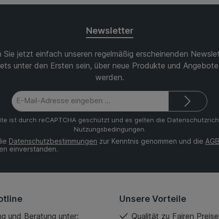
Newsletter
 Sie jetzt einfach unseren regelmäßig erscheinenden Newslet
ets unter den Ersten sein, über neue Produkte und Angebote 
werden.
E-
Mail-
Adresse*
ite ist durch reCAPTCHA geschützt und es gelten die
Datenschutzricht
Nutzungsbedingungen
.
die
Datenschutzbestimmungen
zur Kenntnis genommen und die
AG
nen einverstanden.
tline
Unsere Vorteile
g und Beratung unter:
Qualität zu Fairen Preis