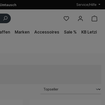
Service/Hilfe
 Umtausch
affen
Marken
Accessoires
Sale %
KB Letzi