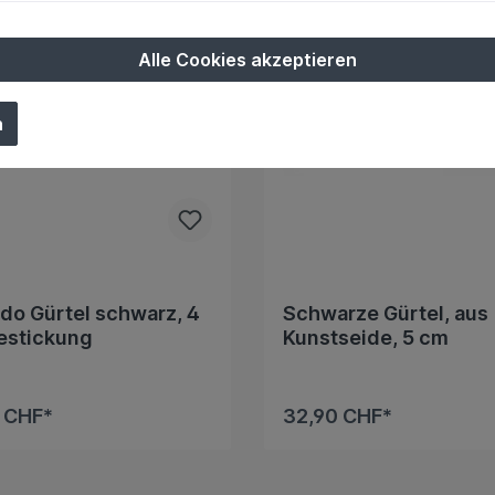
Alle Cookies akzeptieren
n
o Gürtel schwarz, 4
Schwarze Gürtel, aus
estickung
Kunstseide, 5 cm
 CHF*
32,90 CHF*