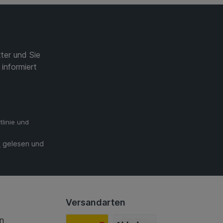
ter und Sie
informiert
linie
und
B
gelesen und
Versandarten
en