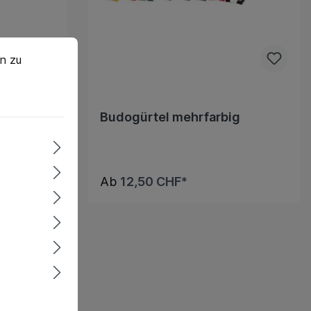
zu können.
Mehr Informationen ...
n zu
m, m.
Budogürtel mehrfarbig
Ab
12,50 CHF*