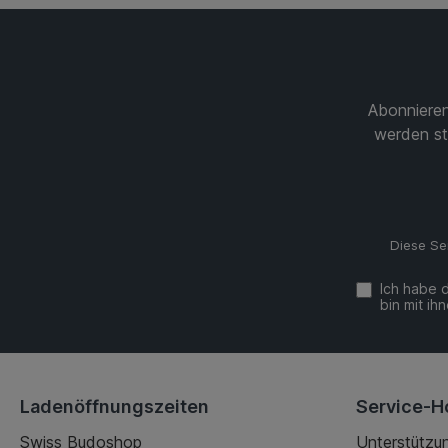
Abonnieren
werden st
Diese Se
Ich habe 
bin mit ih
Ladenöffnungszeiten
Service-Ho
Swiss Budoshop
Unterstützun