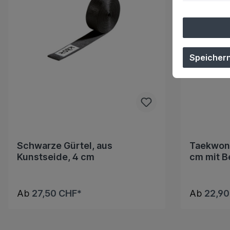
Speicher
Schwarze Gürtel, aus
Taekwond
Kunstseide, 4 cm
cm mit B
Ab
27,50 CHF*
Ab
22,90