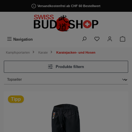
alt springen
Versandkostenfrei ab CHF 60 Bestellwert
Navigation
Kampfsportarten
Karate
Karatejacken- und Hosen
Produkte filtern
Tipp