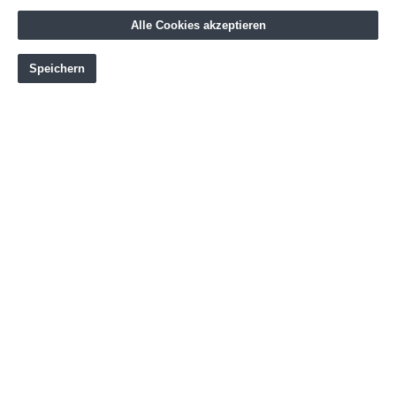
Alle Cookies akzeptieren
Leone Elastische Fussbandage
Speichern
S
M
L
(Diese Option ist zurzeit nicht verfügbar.)
18,50 CHF*
Details