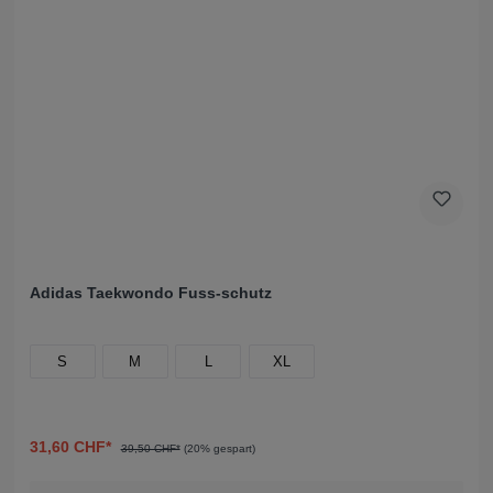
Adidas Taekwondo Fuss-schutz
S
M
L
XL
31,60 CHF*
39,50 CHF*
(20% gespart)