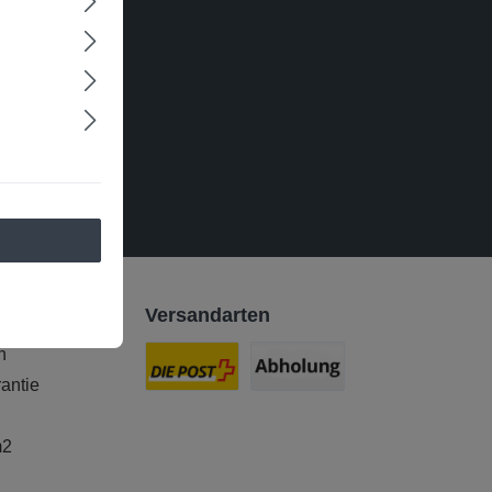
er und Sie
miert werden.
ie
und
lesen und bin
Versandarten
n
antie
m2