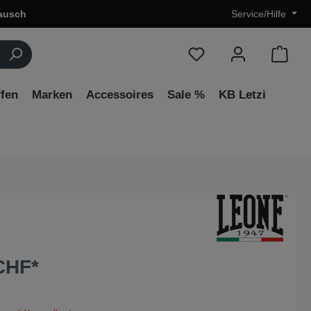
ausch
Service/Hilfe
fen
Marken
Accessoires
Sale %
KB Letzi
CHF*