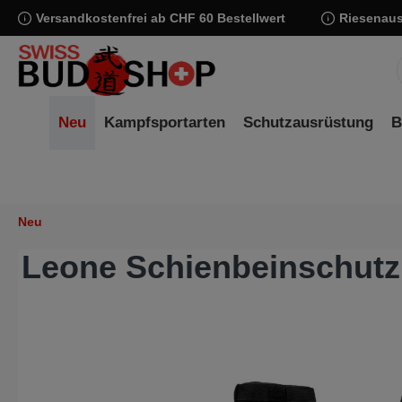
Versandkostenfrei ab CHF 60 Bestellwert
Riesenaus
springen
Zur Hauptnavigation springen
Neu
Kampfsportarten
Schutzausrüstung
B
Neu
Leone Schienbeinschutz
Bildergalerie überspringen