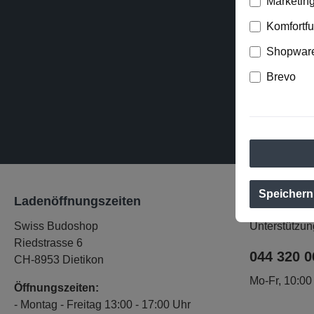
Marketin
Abonniere
Komfortf
werden stets
Shopware
Brevo
Diese
Ich habe 
mit ihnen 
Speichern
Ladenöffnungszeiten
Service-Ho
Swiss Budoshop
Unterstützun
Riedstrasse 6
044 320 0
CH-8953 Dietikon
Mo-Fr, 10:00
Öffnungszeiten:
- Montag - Freitag 13:00 - 17:00 Uhr