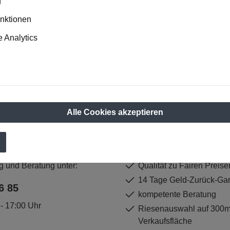
g
n Sie jetzt einfach unseren regelmäßig erscheinenden Newslett
unktionen
 unter den Ersten sein, über neue Produkte und Angebote infor
 Analytics
E-
Mail-
Adresse*
 Seite ist durch reCAPTCHA geschützt und es gelten die
Datenschutzrichtlin
Nutzungsbedingungen
.
die
Datenschutzbestimmungen
zur Kenntnis genommen und die
AGB
ge
einverstanden.
Alle Cookies akzeptieren
tline
Unsere Vorteile
g und Beratung unter:
Qualität zu Fairen Preise
14 Tage Geld-Zurück-Gar
6 85
kompetente Beratung
 - 17:00 Uhr
Riesenauswahl auf 300
Verkaufsfläche