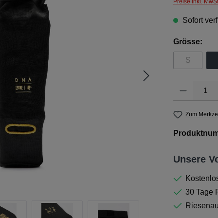
Preise inkl. MwS
Sofort verf
aus
Grösse:
S
(Diese Opt
Produkt Anzahl: 
Zum Merkzet
Produktnu
Unsere Vo
Kostenlo
30 Tage
Riesenau