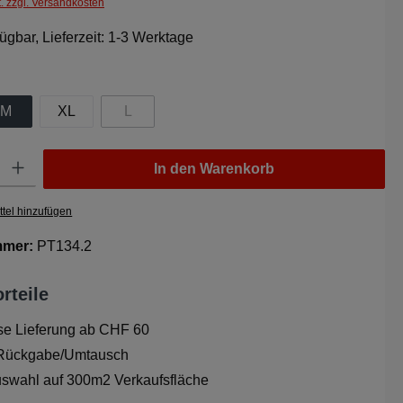
t. zzgl. Versandkosten
ügbar, Lieferzeit: 1-3 Werktage
wählen
M
XL
L
ion ist zurzeit nicht verfügbar.)
(Diese Option ist zurzeit nicht verfügbar.)
Gib den gewünschten Wert ein oder benutze die Schaltflächen um die Anzahl zu er
In den Warenkorb
tel hinzufügen
mmer:
PT134.2
rteile
se Lieferung ab CHF 60
 Rückgabe/Umtausch
swahl auf 300m2 Verkaufsfläche